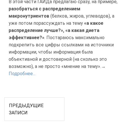
В этой части ГАЙДа предлагаю сразу, на примере,
разобраться с распределением
макронутриентов
(белков, жиров, углеводов), а
уже потом порассуждать на тему
«а какое
распределение лучше?», «а какая диета
эффективнее?»
. Постараюсь максимально
подкрепить все цифры ссылками на источники
информации, чтобы информация была
объективной и достоверной (на сколько это
возможно), а не просто «мнение на тему».→
Подробнее...
Навигация
ПРЕДЫДУЩИЕ
по
ЗАПИСИ
записям