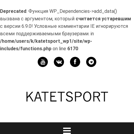
Deprecated
: Функция WP_Dependencies->add_data()
вызвана с аргументом, который
считается устаревшим
с версии 6.9.0! Условные комментарии IE игнорируются
всеми поддерживаемыми браузерами. in
/home/users/k/katetsport_wp1/site/wp-
includes/functions.php
on line
6170
Перейти
к
Мой
содержимому
канал
Телеграм