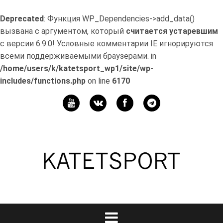
Deprecated
: Функция WP_Dependencies->add_data()
вызвана с аргументом, который
считается устаревшим
с версии 6.9.0! Условные комментарии IE игнорируются
всеми поддерживаемыми браузерами. in
/home/users/k/katetsport_wp1/site/wp-
includes/functions.php
on line
6170
Перейти
к
Мой
содержимому
канал
Телеграм