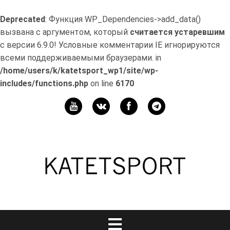
Deprecated
: Функция WP_Dependencies->add_data()
вызвана с аргументом, который
считается устаревшим
с версии 6.9.0! Условные комментарии IE игнорируются
всеми поддерживаемыми браузерами. in
/home/users/k/katetsport_wp1/site/wp-
includes/functions.php
on line
6170
Перейти
к
Мой
содержимому
канал
Телеграм