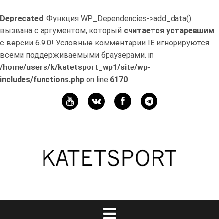
Deprecated
: Функция WP_Dependencies->add_data()
вызвана с аргументом, который
считается устаревшим
с версии 6.9.0! Условные комментарии IE игнорируются
всеми поддерживаемыми браузерами. in
/home/users/k/katetsport_wp1/site/wp-
includes/functions.php
on line
6170
Перейти
к
Мой
содержимому
канал
Телеграм