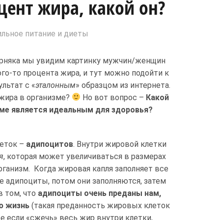
ент жира, какой он?
льное питание и диеты
рняка мы увидим картинку мужчин/женщин
го-то процента жира, и тут можно подойти к
льтат с «
эталонным
» образцом из интернета.
жира в организме?
Но вот вопрос –
Какой
зме является идеальным для здоровья?
леток –
адипоцитов
. Внутри жировой клетки
я
, которая может увеличиваться в размерах
рганизм. Когда жировая капля заполняет все
е адипоциты, потом они заполняются, затем
в том, что
адипоциты очень преданы нам,
сю жизнь
(такая преданность жировых клеток
же если «сжечь» весь жир внутри клетки,