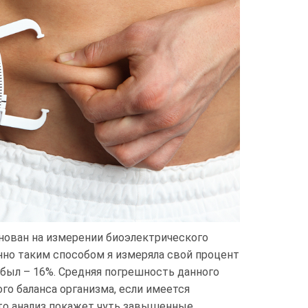
нован на измерении биоэлектрического
нно таким способом я измеряла свой процент
 был – 16%. Средняя погрешность данного
ого баланса организма, если имеется
то анализ покажет чуть завышенные