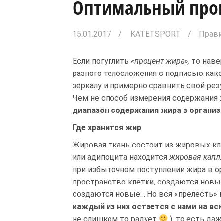
Оптимальный проц
15.01.2017
KATETSPORT
Прави
Если погуглить
«процент жира»,
то наве
разного телосложения с подписью како
зеркалу и примерно сравнить свой резу
Чем не способ измерения содержания 
диапазон содержания жира в органи
Где хранится жир
Жировая ткань состоит из жировых к
или адипоцита находится
жировая капл
при избыточном поступлении жира в о
пространство клетки, создаются новы
создаются новые… Но вся «прелесть» 
каждый из них остается с нами на в
не слишком то радует
), то есть да