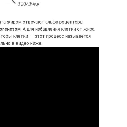
цита жиром отвечают альфа рецепторы
огенезом
. А для избавления клетки от жира,
пторы клетки — этот процесс называется
ельно в видео ниже.