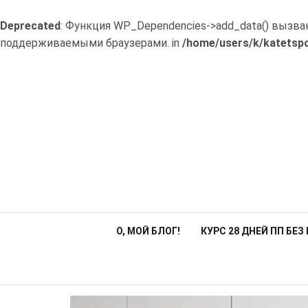
Deprecated
: Функция WP_Dependencies->add_data() вызва
поддерживаемыми браузерами. in
/home/users/k/katetspo
Перейти
к
содержимому
О, МОЙ БЛОГ!
КУРС 28 ДНЕЙ ПП БЕ