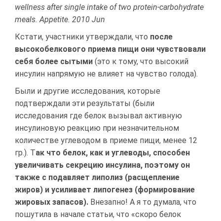
wellness after single intake of two protein-carbohydrate
meals. Appetite. 2010 Jun
Кстати, участники утверждали, что
после
высокобелкового приема пищи они чувствовали
себя более сытыми
(это к тому, что высокий
инсулин напрямую не влияет на чувство голода).
Были и другие исследования, которые
подтверждали эти результаты (были
исследования где белок вызывал активную
инсулиновую реакцию при незначительном
количестве углеводом в приеме пищи, менее 12
гр.). Т
ак что белок, как и углеводы, способен
увеличивать секрецию инсулина, поэтому он
также с подавляет липолиз (расщепление
жиров) и усиливает липогенез (формирование
жировых запасов).
Внезапно! А я то думала, что
пошутила в начале статьи, что «скоро белок