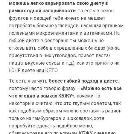
можешь легко варьировать свою диету в
рамках одной калорийности
, то есть в сезон
фруктов и овощей тебе ничего не мешает
потреблять больше углеводов, насыщая организм
полезными микроэлементами и витаминами. На
гибкой диете в ресторане ты можешь не
отказывать себе в определенных блюдах (из-за
присутствия в них углеводов, привет паста/
пицца, вкусные соусы и т.д.), как это принято на
LCHF диете или КЕТО.
То есть я за чуть
более гибкий подход в диете
,
поэтому часто говорю фразу –
«Можно есть все
что угодно в рамках КБЖУ»
, почему-то
некоторые считаю, что это глупым советом, так
как подобным образом можно составить рацион
только из гамбургеров и шоколадок, хотя
попробуйте сделать подобное меню,
сбалансировав его по нормам КБЖУ, очевидно