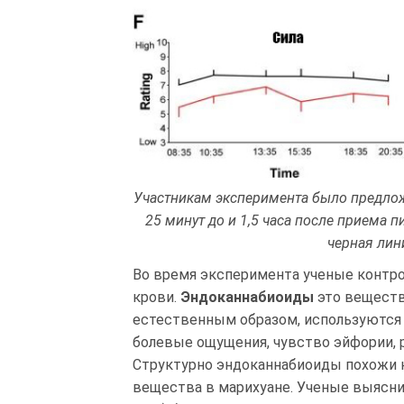
Участникам эксперимента было предлож
25 минут до и 1,5 часа после приема п
черная лини
Во время эксперимента ученые контр
крови.
Эндоканнабиоиды
это веществ
естественным образом, используются 
болевые ощущения, чувство эйфории, ре
Структурно эндоканнабиоиды похожи 
вещества в марихуане. Ученые выяснил