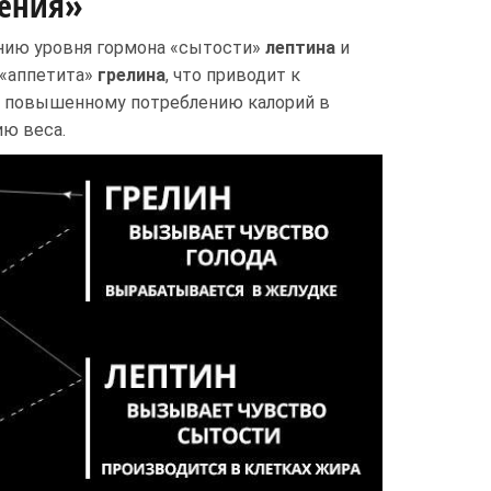
щения»
нию уровня гормона «сытости»
лептина
и
 «аппетита»
грелина
, что приводит к
у повышенному потреблению калорий в
ию веса.