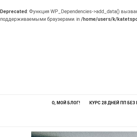
Deprecated
: Функция WP_Dependencies->add_data() вызва
поддерживаемыми браузерами. in
/home/users/k/katetspo
Перейти
к
содержимому
О, МОЙ БЛОГ!
КУРС 28 ДНЕЙ ПП БЕ